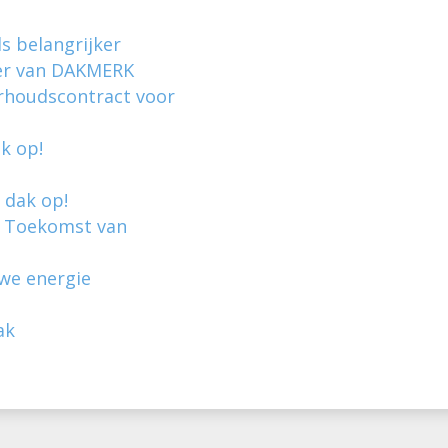
ds belangrijker
r van DAKMERK
erhoudscontract voor
k op!
 dak op!
. Toekomst van
uwe energie
ak