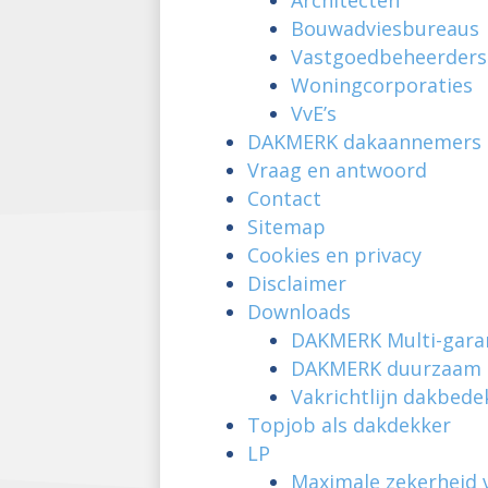
Bouwadviesbureaus
Vastgoedbeheerders
Woningcorporaties
VvE’s
DAKMERK dakaannemers
Vraag en antwoord
Contact
Sitemap
Cookies en privacy
Disclaimer
Downloads
DAKMERK Multi-gara
DAKMERK duurzaam 
Vakrichtlijn dakbed
Topjob als dakdekker
LP
Maximale zekerheid v