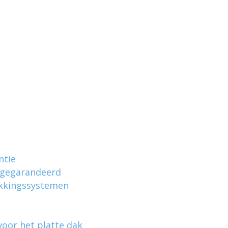
ntie
gegarandeerd
ekkingssystemen
oor het platte dak