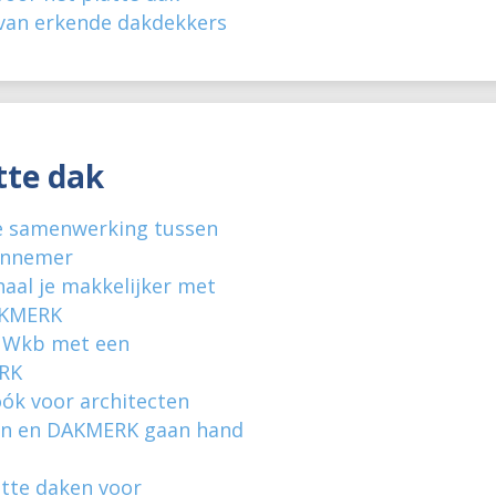
an erkende dakdekkers
tte dak
e samenwerking tussen
annemer
haal je makkelijker met
AKMERK
 Wkb met een
RK
óók voor architecten
ren en DAKMERK gaan hand
tte daken voor