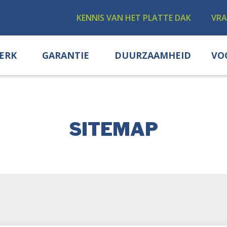
KENNIS VAN HET PLATTE DAK
VR
ERK
GARANTIE
DUURZAAMHEID
VO
SITEMAP